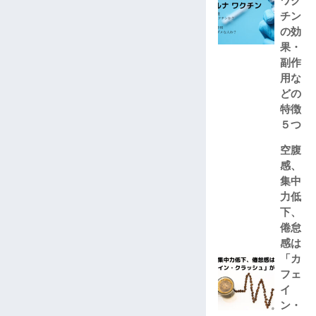
ワク
チン
の効
果・
副作
用な
どの
特徴
５つ
空腹
感、
集中
力低
下、
倦怠
感は
「カ
フェ
イ
ン・