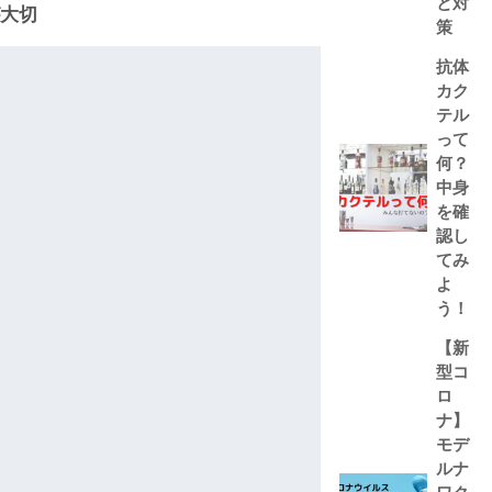
と対
大切
策
抗体
カク
テル
って
何？
中身
を確
認し
てみ
よ
う！
【新
型コ
ロ
ナ】
モデ
ルナ