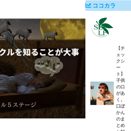
ココカラ
【チ
ェッ
クシ
ー
ト】
子供
の口
があ
く。
口ぽ
かん
のま
とめ