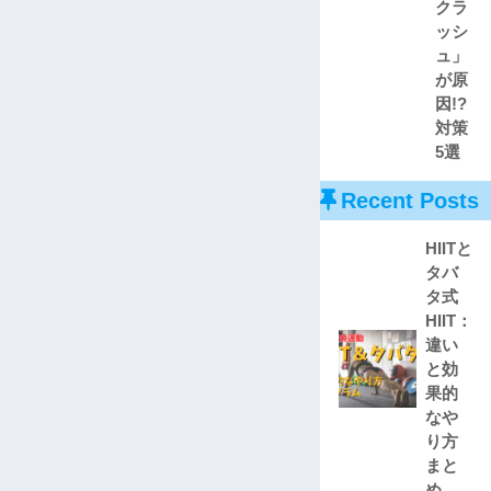
クラ
ッシ
ュ」
が原
因!?
対策
5選
Recent Posts
HIITと
タバ
タ式
HIIT：
違い
と効
果的
なや
り方
まと
め