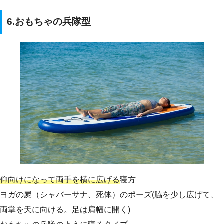
6.おもちゃの兵隊型
仰向けになって両手を横に広げる
寝方
ヨガの屍（シャバーサナ、死体）のポーズ(脇を少し広げて、
両掌を天に向ける。足は肩幅に開く)