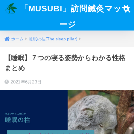
「MUSUBI」訪問鍼灸マッサ
ージ
ホーム
睡眠の柱(The sleep pillar)
【睡眠】７つの寝る姿勢からわかる性格
まとめ
2021年6月23日