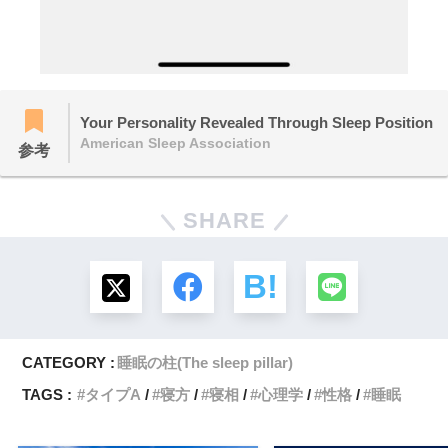
Your Personality Revealed Through Sleep Position
American Sleep Association
参考
SHARE
CATEGORY :
睡眠の柱(The sleep pillar)
TAGS :
タイプA
寝方
寝相
心理学
性格
睡眠