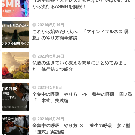
【対不眠症・ストレス】知らないとやばい⁉︎これ
から流行るASMRを解説！
2021年5月14日
これから始めたい人へ 「マインドフルネス 瞑
想」のやり方簡単解説
2021年5月14日
仏教の生きていく教えを簡単にまとめてみまし
た 修行法３つ紹介
2021年5月8日
全集中の呼吸 やり方 -4- 養生の呼吸 四ノ型
「二木式」実践編
2021年4月24日
全集中の呼吸 やり方-３- 養生の呼吸 参ノ型
「逆式」実践編